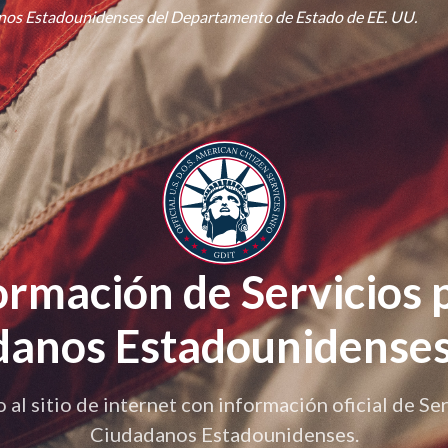
danos Estadounidenses del Departamento de Estado de EE. UU.
ormación de Servicios 
anos Estadounidenses
 al sitio de internet con información oficial de Ser
Ciudadanos Estadounidenses.