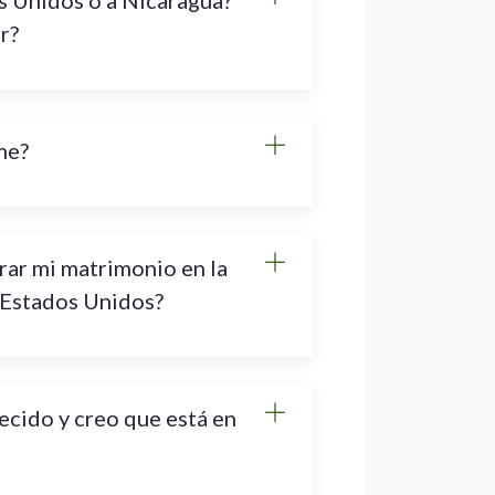
s Unidos o a Nicaragua?
r?
me?
rar mi matrimonio en la
 Estados Unidos?
ecido y creo que está en