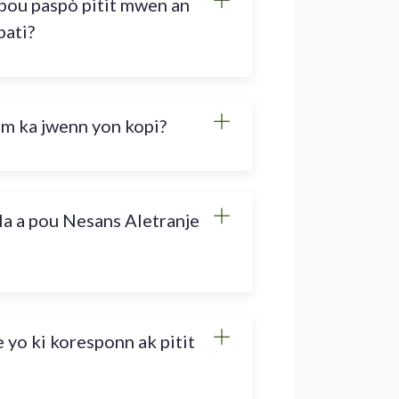
pou paspò pitit mwen an
pati?
 m ka jwenn yon kopi?
la a pou Nesans Aletranje
 yo ki koresponn ak pitit