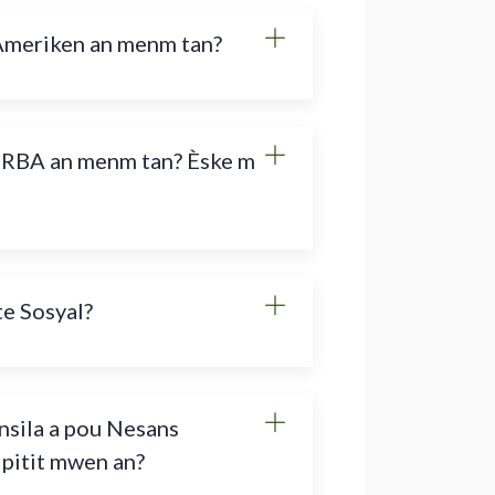
Ameriken an menm tan?
n CRBA an menm tan? Èske m
e Sosyal?
nsila a pou Nesans
 pitit mwen an?