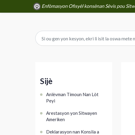
Enfòmasyon Ofisyèl konsènan Sèvis pou Sitwa
Sijè
Anlèvman Timoun Nan Lòt
Peyi
Arestasyon yon Sitwayen
Ameriken
Deklarasyon nan Konsila a