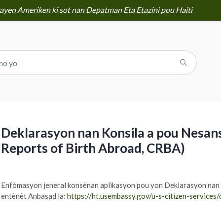
yen Ameriken ki sot nan Depatman Eta Etazini pou Haiti
Deklarasyon nan Konsila a pou Nesans
Reports of Birth Abroad, CRBA)
Enfòmasyon jeneral konsènan aplikasyon pou yon Deklarasyon nan K
entènèt Anbasad la:
https://ht.usembassy.gov/u-s-citizen-services/