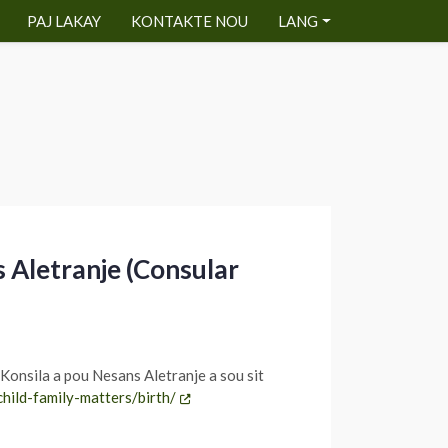
PAJ LAKAY
KONTAKTE NOU
LANG
 Aletranje (Consular
onsila a pou Nesans Aletranje a sou sit
child-family-matters/birth/