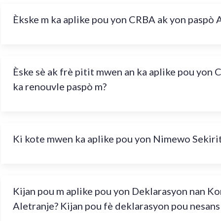
Èkske m ka aplike pou yon CRBA ak yon paspò 
Èske sè ak frè pitit mwen an ka aplike pou yo
ka renouvle paspò m?
Ki kote mwen ka aplike pou yon Nimewo Sekirit
Kijan pou m aplike pou yon Deklarasyon nan Ko
Aletranje? Kijan pou fè deklarasyon pou nesans