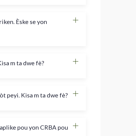
iken. Èske se yon
 Kisa m ta dwe fè?
lòt peyi. Kisa m ta dwe fè?
a aplike pou yon CRBA pou