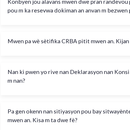
Konbyen jou alavans mwen dwe pran randevou 
pou m ka resevwa dokiman an anvan m bezwen 
Mwen pa wè sètifika CRBA pitit mwen an. Kijan
Nan ki pwen yo rive nan Deklarasyon nan Konsi
m nan?
Pa gen okenn nan sitiyasyon pou bay sitwayènte
mwen an. Kisa m ta dwe fè?