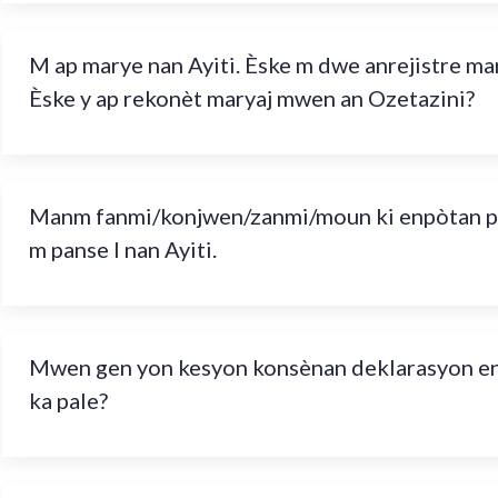
M ap marye nan Ayiti. Èske m dwe anrejistre ma
Èske y ap rekonèt maryaj mwen an Ozetazini?
Manm fanmi/konjwen/zanmi/moun ki enpòtan pou
m panse l nan Ayiti.
Mwen gen yon kesyon konsènan deklarasyon en
ka pale?