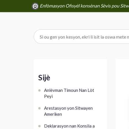
Enfòmasyon Ofisyèl konsènan Sèvis pou Sitwa
Sijè
Anlèvman Timoun Nan Lòt
Peyi
Arestasyon yon Sitwayen
Ameriken
Deklarasyon nan Konsila a