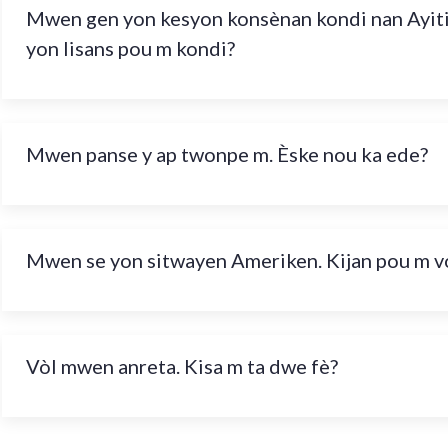
Mwen gen yon kesyon konsènan kondi nan Ayit
yon lisans pou m kondi?
Mwen panse y ap twonpe m. Èske nou ka ede?
Mwen se yon sitwayen Ameriken. Kijan pou m v
Vòl mwen anreta. Kisa m ta dwe fè?