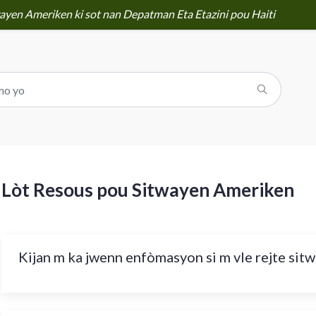
yen Ameriken ki sot nan Depatman Eta Etazini pou Haiti
Lòt Resous pou Sitwayen Ameriken
Kijan m ka jwenn enfòmasyon si m vle rejte si