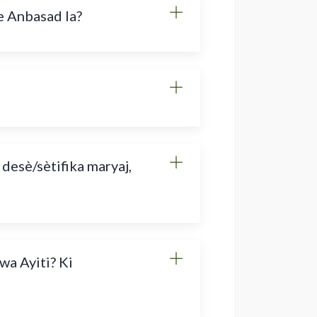
e Anbasad la?
 desè/sètifika maryaj,
wa Ayiti? Ki