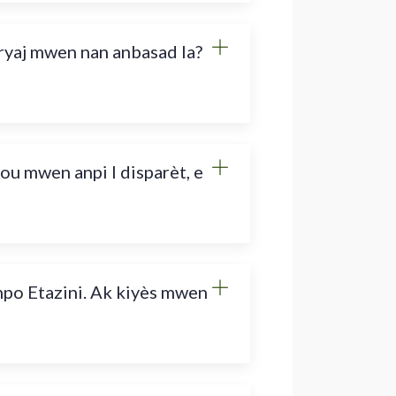
ryaj mwen nan anbasad la?
 mwen anpi l disparèt, e
po Etazini. Ak kiyès mwen