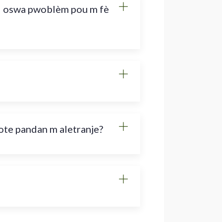
i oswa pwoblèm pou m fè
ote pandan m aletranje?