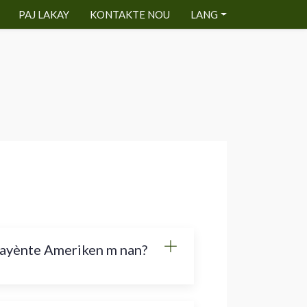
PAJ LAKAY
KONTAKTE NOU
LANG
twayènte Ameriken m nan?