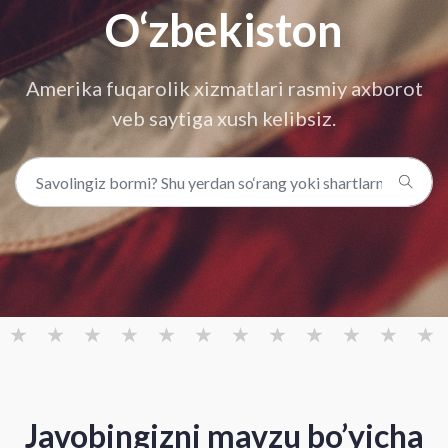
O‘zbekiston
Amerika fuqarolik xizmatlari rasmiy axborot
veb saytiga xush kelibsiz.
Javobingizni mavzu bo’yicha