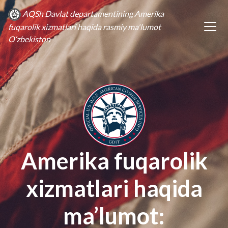
AQSh Davlat departamentining Amerika
fuqarolik xizmatlari haqida rasmiy ma'lumot
O‘zbekiston
Amerika fuqarolik
xizmatlari haqida
ma’lumot: